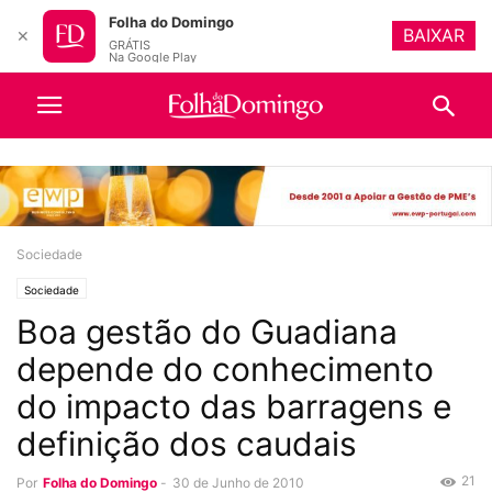
Folha do Domingo
BAIXAR
✕
GRÁTIS
Na Google Play
Sociedade
Sociedade
Boa gestão do Guadiana
depende do conhecimento
do impacto das barragens e
definição dos caudais
21
Por
Folha do Domingo
-
30 de Junho de 2010