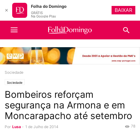
Folha do Domingo
BAIXAR
✕
GRÁTIS
Na Google Play
Sociedade
Sociedade
Bombeiros reforçam
segurança na Armona e em
Moncarapacho até setembro
78
Por
Lusa
-
1 de Julho de 2014