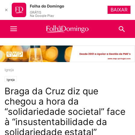
Folha do Domingo
BAIXAR
✕
GRÁTIS
Na Google Play
Igreja
Igreja
Braga da Cruz diz que
chegou a hora da
“solidariedade societal” face
à “insustentabilidade da
solidariedade estatal”