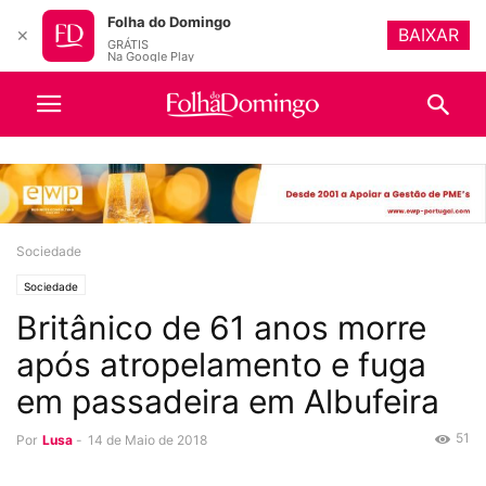
Folha do Domingo
BAIXAR
✕
GRÁTIS
Na Google Play
Sociedade
Sociedade
Britânico de 61 anos morre
após atropelamento e fuga
em passadeira em Albufeira
51
Por
Lusa
-
14 de Maio de 2018