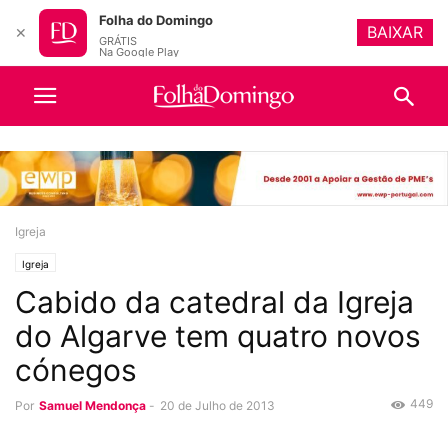
Folha do Domingo
BAIXAR
✕
GRÁTIS
Na Google Play
Igreja
Igreja
Cabido da catedral da Igreja
do Algarve tem quatro novos
cónegos
449
Por
Samuel Mendonça
-
20 de Julho de 2013