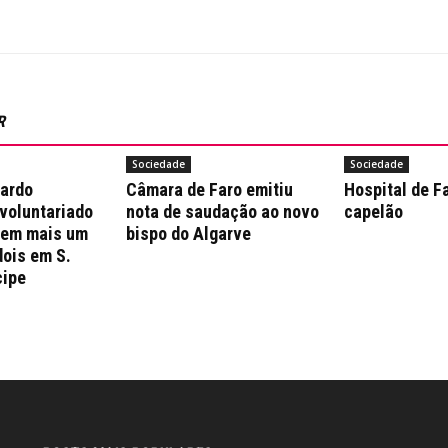
R
Sociedade
Sociedade
nardo
Câmara de Faro emitiu
Hospital de F
 voluntariado
nota de saudação ao novo
capelão
 em mais um
bispo do Algarve
dois em S.
cipe