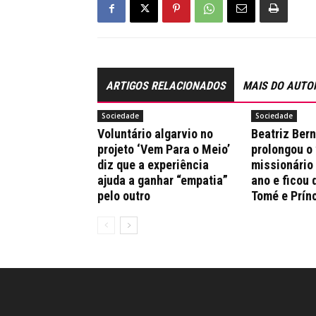
ARTIGOS RELACIONADOS
MAIS DO AUTO
Sociedade
Sociedade
Voluntário algarvio no
Beatriz Ber
projeto ‘Vem Para o Meio’
prolongou o
diz que a experiência
missionário
ajuda a ganhar “empatia”
ano e ficou 
pelo outro
Tomé e Prín