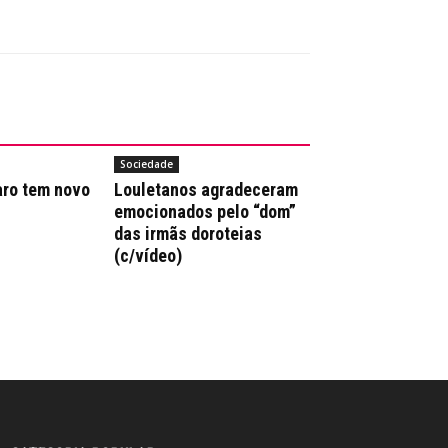
Sociedade
aro tem novo
Louletanos agradeceram
emocionados pelo “dom”
das irmãs doroteias
(c/vídeo)