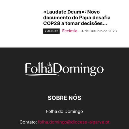
«Laudate Deum»: Novo
documento do Papa desafia
COP28 a tomar decisões...
Ecclesia
-
4 de Outubro de 2023
AMBIENTE
SOBRE NÓS
Folha do Domingo
Contato:
folha.domingo@diocese-algarve.pt