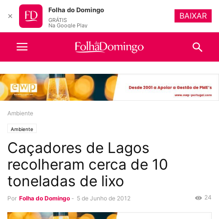
Folha do Domingo
BAIXAR
✕
GRÁTIS
Na Google Play
Ambiente
Ambiente
Caçadores de Lagos
recolheram cerca de 10
toneladas de lixo
24
Por
Folha do Domingo
-
5 de Junho de 2012