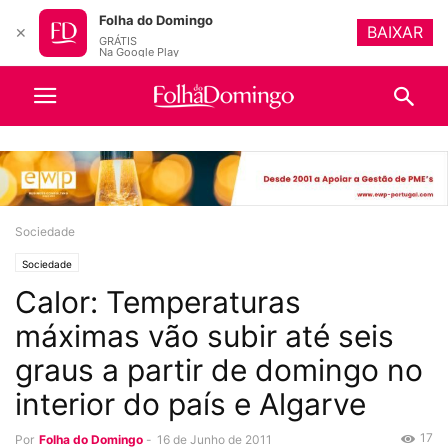
Folha do Domingo
BAIXAR
✕
GRÁTIS
Na Google Play
Sociedade
Sociedade
Calor: Temperaturas
máximas vão subir até seis
graus a partir de domingo no
interior do país e Algarve
17
Por
Folha do Domingo
-
16 de Junho de 2011