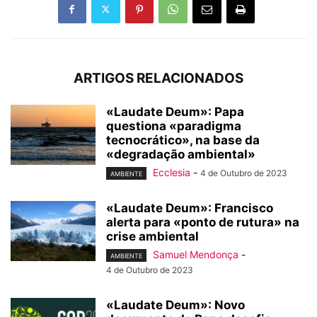
ARTIGOS RELACIONADOS
«Laudate Deum»: Papa
questiona «paradigma
tecnocrático», na base da
«degradação ambiental»
Ecclesia
-
4 de Outubro de 2023
AMBIENTE
«Laudate Deum»: Francisco
alerta para «ponto de rutura» na
crise ambiental
Samuel Mendonça
-
AMBIENTE
4 de Outubro de 2023
«Laudate Deum»: Novo