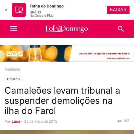
Folha do Domingo
BAIXAR
✕
GRÁTIS
Na Google Play
Ambiente
Ambiente
Camaleões levam tribunal a
suspender demolições na
ilha do Farol
193
Por
Lusa
-
25 de Maio de 2015