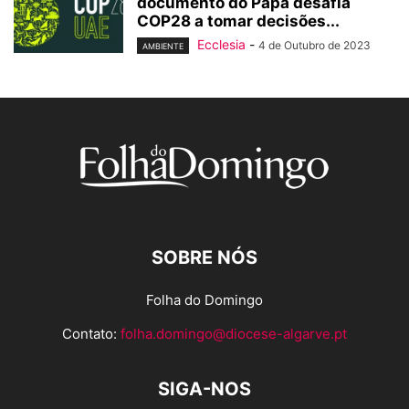
documento do Papa desafia
COP28 a tomar decisões...
Ecclesia
-
4 de Outubro de 2023
AMBIENTE
SOBRE NÓS
Folha do Domingo
Contato:
folha.domingo@diocese-algarve.pt
SIGA-NOS