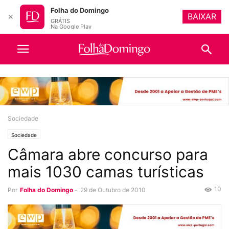
Folha do Domingo
BAIXAR
✕
GRÁTIS
Na Google Play
Sociedade
Sociedade
Câmara abre concurso para
mais 1030 camas turísticas
10
Por
Folha do Domingo
-
29 de Outubro de 2010