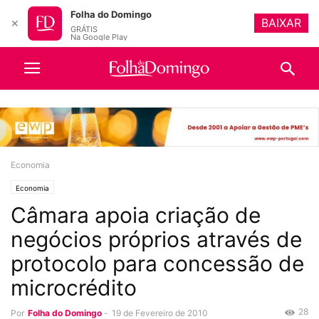
Folha do Domingo
BAIXAR
✕
GRÁTIS
Na Google Play
Economia
Economia
Câmara apoia criação de
negócios próprios através de
protocolo para concessão de
microcrédito
28
Por
Folha do Domingo
-
19 de Fevereiro de 2010