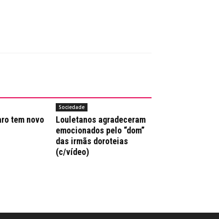
Sociedade
aro tem novo
Louletanos agradeceram
emocionados pelo “dom”
das irmãs doroteias
(c/vídeo)