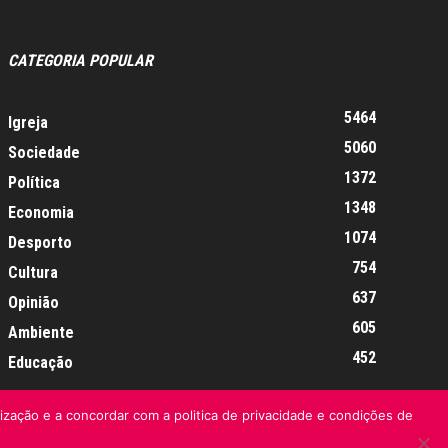
CATEGORIA POPULAR
5464
Igreja
5060
Sociedade
1372
Política
1348
Economia
1074
Desporto
754
Cultura
637
Opinião
605
Ambiente
452
Educação
lização e a concordar com a politica de privacidade e condições de