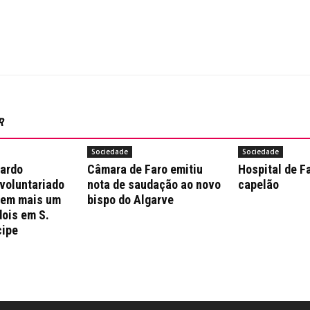
R
Sociedade
Sociedade
nardo
Câmara de Faro emitiu
Hospital de F
 voluntariado
nota de saudação ao novo
capelão
 em mais um
bispo do Algarve
dois em S.
cipe