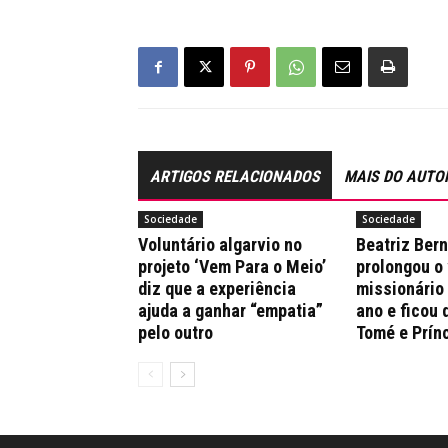
ARTIGOS RELACIONADOS
MAIS DO AUTO
Sociedade
Sociedade
Voluntário algarvio no
Beatriz Ber
projeto ‘Vem Para o Meio’
prolongou o
diz que a experiência
missionário
ajuda a ganhar “empatia”
ano e ficou 
pelo outro
Tomé e Prín