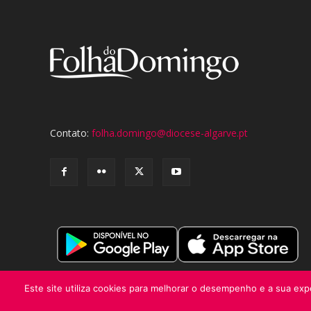
Contato:
folha.domingo@diocese-algarve.pt
Este site utiliza cookies para melhorar o desempenho e a sua expe