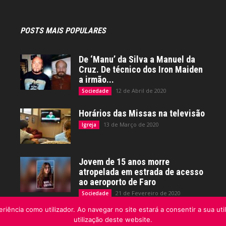
POSTS MAIS POPULARES
De ‘Manu’ da Silva a Manuel da
Cruz. De técnico dos Iron Maiden
a irmão...
12 de Abril de 2020
Sociedade
Horários das Missas na televisão
13 de Março de 2020
Igreja
Jovem de 15 anos morre
atropelada em estrada de acesso
ao aeroporto de Faro
21 de Fevereiro de 2020
Sociedade
riência como utilizador. Ao navegar no site estará a consentir a sua uti
utilização deste website.