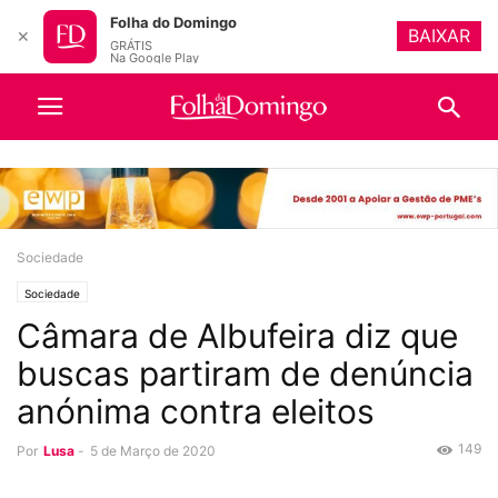
Folha do Domingo
BAIXAR
✕
GRÁTIS
Na Google Play
Sociedade
Sociedade
Câmara de Albufeira diz que
buscas partiram de denúncia
anónima contra eleitos
149
Por
Lusa
-
5 de Março de 2020