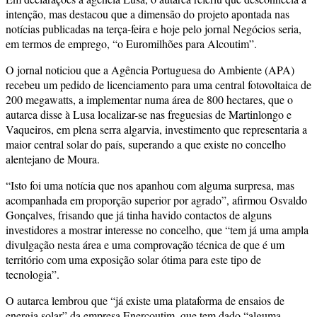
intenção, mas destacou que a dimensão do projeto apontada nas
notícias publicadas na terça-feira e hoje pelo jornal Negócios seria,
em termos de emprego, “o Euromilhões para Alcoutim”.
O jornal noticiou que a Agência Portuguesa do Ambiente (APA)
recebeu um pedido de licenciamento para uma central fotovoltaica de
200 megawatts, a implementar numa área de 800 hectares, que o
autarca disse à Lusa localizar-se nas freguesias de Martinlongo e
Vaqueiros, em plena serra algarvia, investimento que representaria a
maior central solar do país, superando a que existe no concelho
alentejano de Moura.
“Isto foi uma notícia que nos apanhou com alguma surpresa, mas
acompanhada em proporção superior por agrado”, afirmou Osvaldo
Gonçalves, frisando que já tinha havido contactos de alguns
investidores a mostrar interesse no concelho, que “tem já uma ampla
divulgação nesta área e uma comprovação técnica de que é um
território com uma exposição solar ótima para este tipo de
tecnologia”.
O autarca lembrou que “já existe uma plataforma de ensaios de
energia solar” da empresa Enercoutim, que tem dado “alguma