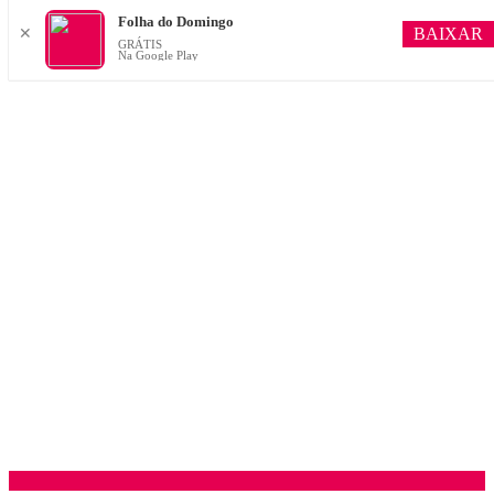
Folha do Domingo
BAIXAR
✕
GRÁTIS
Na Google Play