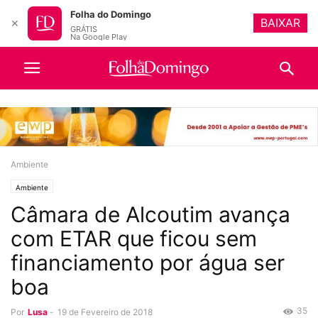
Folha do Domingo
BAIXAR
✕
GRÁTIS
Na Google Play
Ambiente
Ambiente
Câmara de Alcoutim avança
com ETAR que ficou sem
financiamento por água ser
boa
35
Por
Lusa
-
19 de Fevereiro de 2018