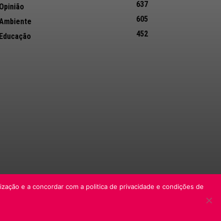
637
Opinião
605
Ambiente
452
Educação
lização e a concordar com a politica de privacidade e condições de
Informação Legal
Made by algarIT.pt