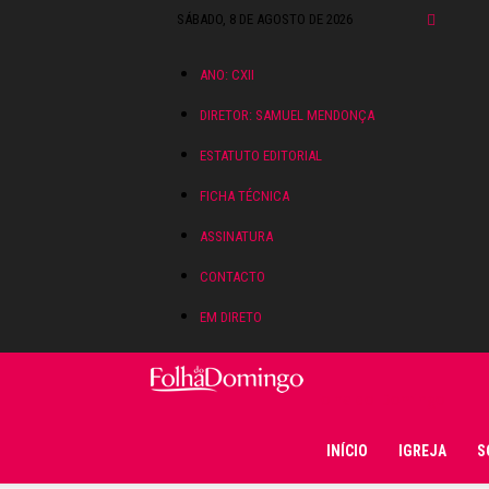
SÁBADO, 8 DE AGOSTO DE 2026
ANO: CXII
DIRETOR: SAMUEL MENDONÇA
ESTATUTO EDITORIAL
FICHA TÉCNICA
ASSINATURA
CONTACTO
EM DIRETO
Folha do Domingo
INÍCIO
IGREJA
S