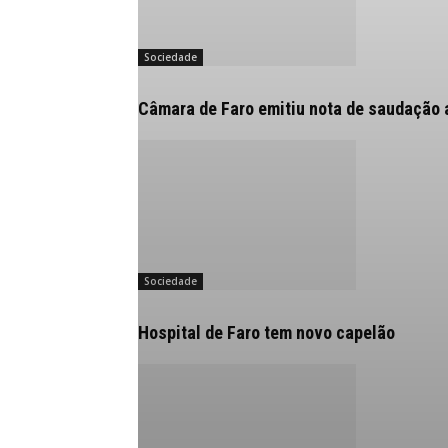
Sociedade
Câmara de Faro emitiu nota de saudação 
Sociedade
Hospital de Faro tem novo capelão