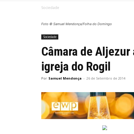
Sociedade
Foto © Samuel Mendonça/Folha do Domingo
Sociedade
Câmara de Aljezur 
igreja do Rogil
Por
Samuel Mendonça
-
26 de Setembro de 2014