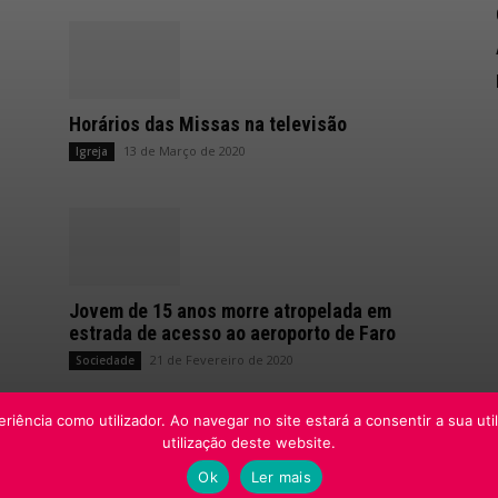
Horários das Missas na televisão
13 de Março de 2020
Igreja
Jovem de 15 anos morre atropelada em
estrada de acesso ao aeroporto de Faro
21 de Fevereiro de 2020
Sociedade
riência como utilizador. Ao navegar no site estará a consentir a sua uti
utilização deste website.
Ok
Ler mais
os.