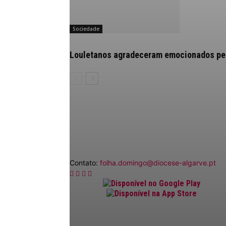
Sociedade
Louletanos agradeceram emocionados pelo
Contato:
folha.domingo@diocese-algarve.pt