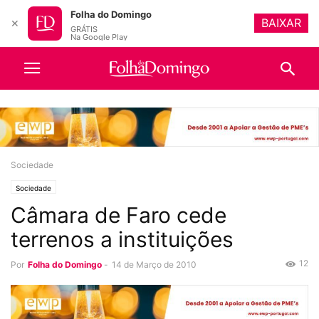
Folha do Domingo
BAIXAR
✕
GRÁTIS
Na Google Play
Sociedade
Sociedade
Câmara de Faro cede
terrenos a instituições
12
Por
Folha do Domingo
-
14 de Março de 2010