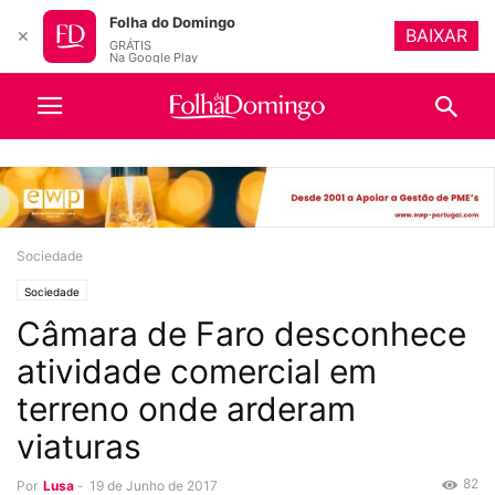
Folha do Domingo
BAIXAR
✕
GRÁTIS
Na Google Play
Sociedade
Sociedade
Câmara de Faro desconhece
atividade comercial em
terreno onde arderam
viaturas
82
Por
Lusa
-
19 de Junho de 2017