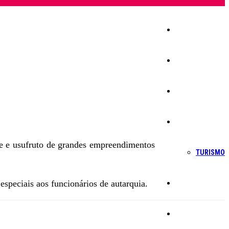
Início
Igreja
Sociedade
Economia
e e usufruto de grandes empreendimentos
TURISMO
speciais aos funcionários de autarquia.
Política
Educação