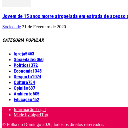
Jovem de 15 anos morre atropelada em estrada de acesso a
Sociedade
21 de Fevereiro de 2020
CATEGORIA POPULAR
Igreja
5463
Sociedade
5060
Política
1372
Economia
1348
Desporto
1074
Cultura
754
Opinião
637
Ambiente
605
Educação
452
Informação Legal
Made by algarIT.pt
© Folha do Domingo 2026, todos os direitos reservados.