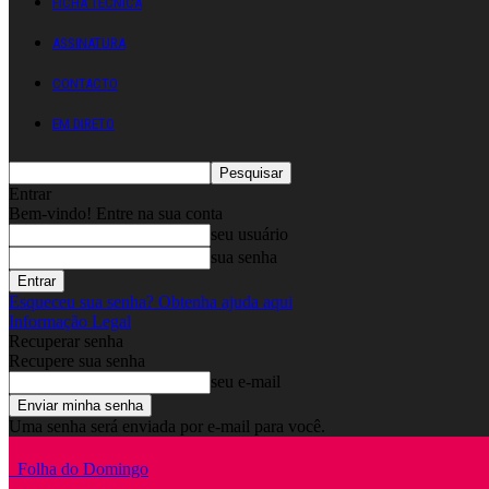
FICHA TÉCNICA
ASSINATURA
CONTACTO
EM DIRETO
Entrar
Bem-vindo! Entre na sua conta
seu usuário
sua senha
Esqueceu sua senha? Obtenha ajuda aqui
Informação Legal
Recuperar senha
Recupere sua senha
seu e-mail
Uma senha será enviada por e-mail para você.
Folha do Domingo