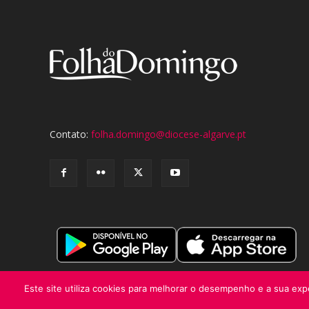
Contato:
folha.domingo@diocese-algarve.pt
Este site utiliza cookies para melhorar o desempenho e a sua expe