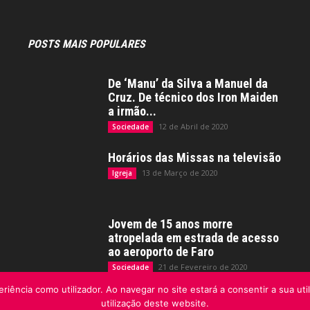
POSTS MAIS POPULARES
De ‘Manu’ da Silva a Manuel da
Cruz. De técnico dos Iron Maiden
a irmão...
12 de Abril de 2020
Sociedade
Horários das Missas na televisão
13 de Março de 2020
Igreja
Jovem de 15 anos morre
atropelada em estrada de acesso
ao aeroporto de Faro
21 de Fevereiro de 2020
Sociedade
riência como utilizador. Ao navegar no site estará a consentir a sua uti
utilização deste website.