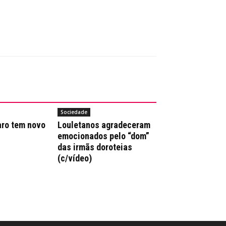
Sociedade
aro tem novo
Louletanos agradeceram
emocionados pelo “dom”
das irmãs doroteias
(c/vídeo)