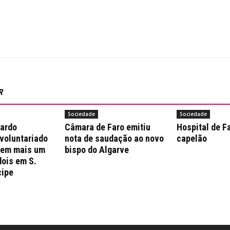
R
Sociedade
Sociedade
nardo
Câmara de Faro emitiu
Hospital de F
 voluntariado
nota de saudação ao novo
capelão
 em mais um
bispo do Algarve
dois em S.
cipe