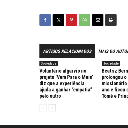
ARTIGOS RELACIONADOS
MAIS DO AUTO
Sociedade
Sociedade
Voluntário algarvio no
Beatriz Ber
projeto ‘Vem Para o Meio’
prolongou o
diz que a experiência
missionário
ajuda a ganhar “empatia”
ano e ficou 
pelo outro
Tomé e Prín