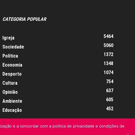
CATEGORIA POPULAR
5464
Igreja
5060
Sociedade
1372
Política
1348
Economia
1074
Desporto
754
Cultura
637
Opinião
605
Ambiente
452
Educação
lização e a concordar com a politica de privacidade e condições de