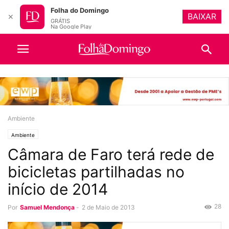
Folha do Domingo
BAIXAR
✕
GRÁTIS
Na Google Play
Ambiente
Ambiente
Câmara de Faro terá rede de
bicicletas partilhadas no
início de 2014
28
Por
Samuel Mendonça
-
2 de Maio de 2013