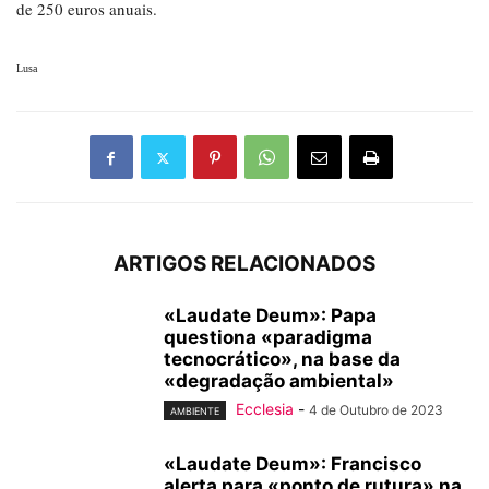
de 250 euros anuais.
Lusa
ARTIGOS RELACIONADOS
«Laudate Deum»: Papa
questiona «paradigma
tecnocrático», na base da
«degradação ambiental»
Ecclesia
-
4 de Outubro de 2023
AMBIENTE
«Laudate Deum»: Francisco
alerta para «ponto de rutura» na