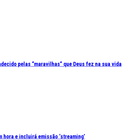
adecido pelas “maravilhas” que Deus fez na sua vida
 hora e incluirá emissão ‘streaming’