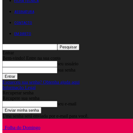
FICHA TÉCNICA
ASSINATURA
CONTACTO
EM DIRETO
Entrar
Bem-vindo! Entre na sua conta
seu usuário
sua senha
Esqueceu sua senha? Obtenha ajuda aqui
Informação Legal
Recuperar senha
Recupere sua senha
seu e-mail
Uma senha será enviada por e-mail para você.
Folha do Domingo