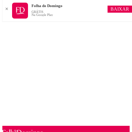
Folha do Domingo
BAIXAR
✕
GRÁTIS
Na Google Play