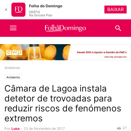
Folha do Domingo
BAIXAR
✕
GRÁTIS
Na Google Play
Ambiente
Ambiente
Câmara de Lagoa instala
detetor de trovoadas para
reduzir riscos de fenómenos
extremos
27
Por
Lusa
-
23 de Novembro de 2017