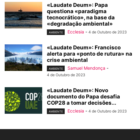
«Laudate Deum»: Papa
questiona «paradigma
tecnocrático», na base da
«degradação ambiental»
Ecclesia
-
4 de Outubro de 2023
AMBIENTE
«Laudate Deum»: Francisco
alerta para «ponto de rutura» na
crise ambiental
Samuel Mendonça
-
AMBIENTE
4 de Outubro de 2023
«Laudate Deum»: Novo
documento do Papa desafia
COP28 a tomar decisões...
Ecclesia
-
4 de Outubro de 2023
AMBIENTE