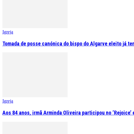
Igreja
Tomada de posse canónica do bispo do Algarve eleito já tem
Igreja
Aos 84 anos, irmã Arminda Oliveira participou no ‘Rejoice’