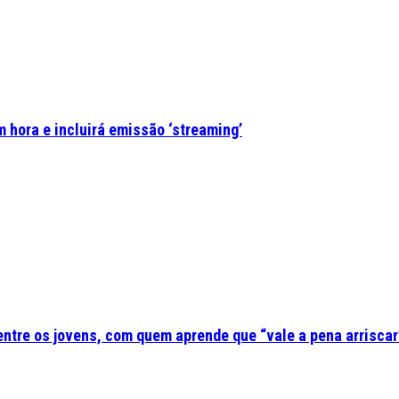
 hora e incluirá emissão ‘streaming’
 entre os jovens, com quem aprende que “vale a pena arriscar