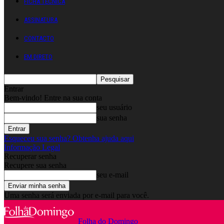
FICHA TÉCNICA
ASSINATURA
CONTACTO
EM DIRETO
Entrar
Bem-vindo! Entre na sua conta
seu usuário
sua senha
Esqueceu sua senha? Obtenha ajuda aqui
Informação Legal
Recuperar senha
Recupere sua senha
seu e-mail
Uma senha será enviada por e-mail para você.
Folha do Domingo