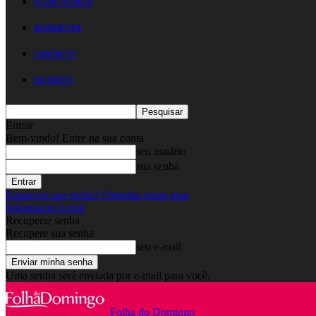
FICHA TÉCNICA
ASSINATURA
CONTACTO
EM DIRETO
Entrar
Bem-vindo! Entre na sua conta
seu usuário
sua senha
Esqueceu sua senha? Obtenha ajuda aqui
Informação Legal
Recuperar senha
Recupere sua senha
seu e-mail
Uma senha será enviada por e-mail para você.
Folha do Domingo