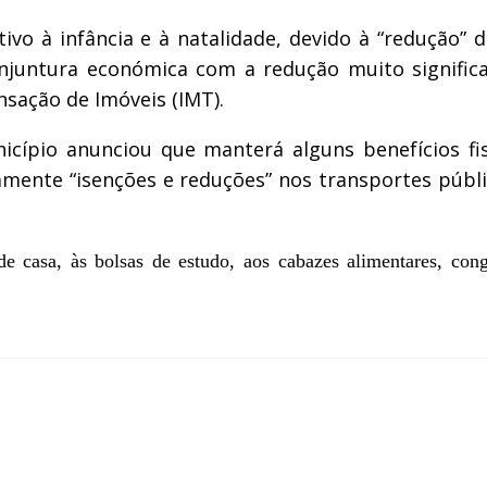
vo à infância e à natalidade, devido à “redução” d
onjuntura económica com a redução muito signific
sação de Imóveis (IMT).
unicípio anunciou que manterá alguns benefícios f
amente “isenções e reduções” nos transportes púb
 casa, às bolsas de estudo, aos cabazes alimentares, cong