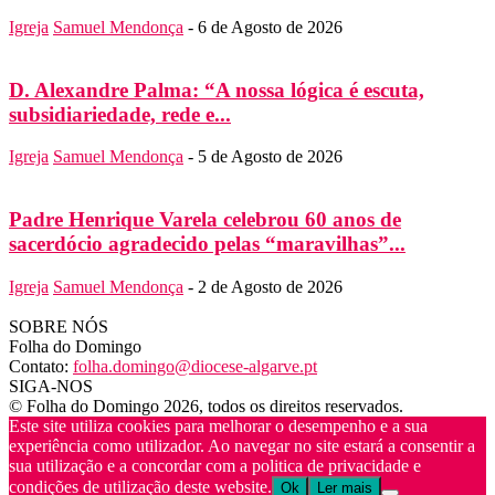
Igreja
Samuel Mendonça
-
6 de Agosto de 2026
D. Alexandre Palma: “A nossa lógica é escuta,
subsidiariedade, rede e...
Igreja
Samuel Mendonça
-
5 de Agosto de 2026
Padre Henrique Varela celebrou 60 anos de
sacerdócio agradecido pelas “maravilhas”...
Igreja
Samuel Mendonça
-
2 de Agosto de 2026
SOBRE NÓS
Folha do Domingo
Contato:
folha.domingo@diocese-algarve.pt
SIGA-NOS
© Folha do Domingo 2026, todos os direitos reservados.
Este site utiliza cookies para melhorar o desempenho e a sua
experiência como utilizador. Ao navegar no site estará a consentir a
sua utilização e a concordar com a politica de privacidade e
condições de utilização deste website.
Ok
Ler mais