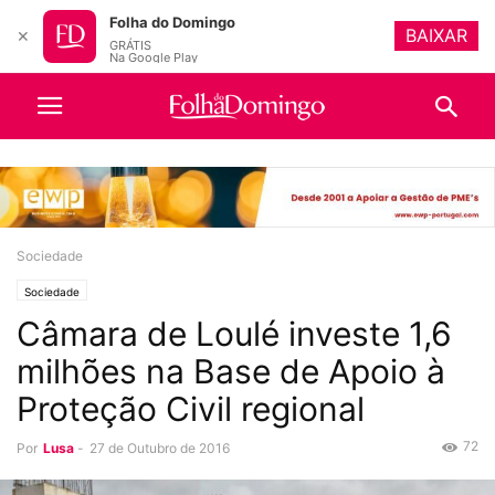
Folha do Domingo
BAIXAR
✕
GRÁTIS
Na Google Play
Sociedade
Sociedade
Câmara de Loulé investe 1,6
milhões na Base de Apoio à
Proteção Civil regional
72
Por
Lusa
-
27 de Outubro de 2016