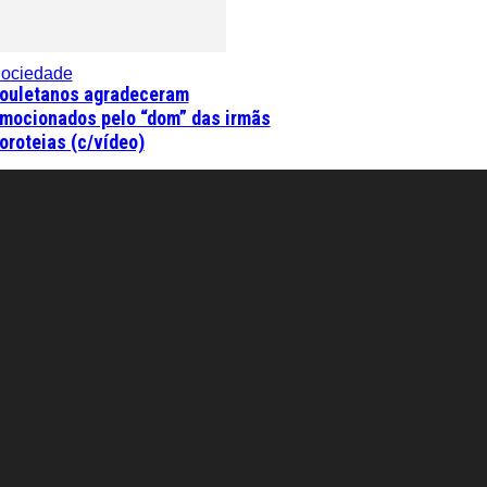
ociedade
ouletanos agradeceram
mocionados pelo “dom” das irmãs
oroteias (c/vídeo)