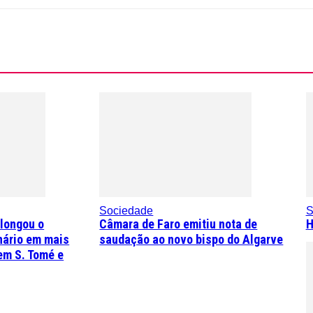
Sociedade
S
olongou o
Câmara de Faro emitiu nota de
H
nário em mais
saudação ao novo bispo do Algarve
em S. Tomé e