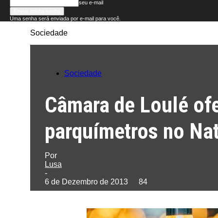
seu e-mail
Uma senha será enviada por e-mail para você.
Sociedade
Folha
do
Sociedade
Domingo
Câmara de Loulé ofe
parquímetros no Nat
Por
Lusa
-
6 de Dezembro de 2013
84