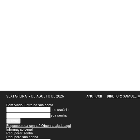
SEXTA-FEIRA, 7 DE AGOSTO DE 2026
ANO: CXII
DIRETOR: SAMUEL
Bem-vindo! Entre na sua conta
seu usuário
sua senha
Esqueceu sua senha? Obtenha ajuda aqui
Informação Legal
Recuperar senha
Recupere sua senha