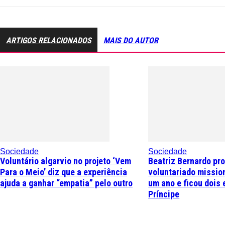
ARTIGOS RELACIONADOS
MAIS DO AUTOR
Sociedade
Sociedade
Voluntário algarvio no projeto ‘Vem
Beatriz Bernardo pr
Para o Meio’ diz que a experiência
voluntariado missio
ajuda a ganhar “empatia” pelo outro
um ano e ficou dois 
Príncipe