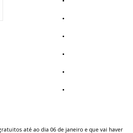
Educação
Cultura
Ambiente
Desporto
Opinião
Vídeos
tuitos até ao dia 06 de janeiro e que vai haver