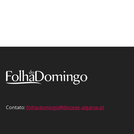
Contato:
folha.domingo@diocese-algarve.pt