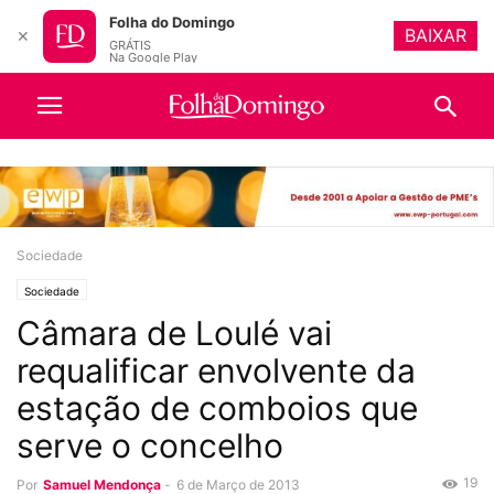
Folha do Domingo
BAIXAR
✕
GRÁTIS
Na Google Play
Sociedade
Sociedade
Câmara de Loulé vai
requalificar envolvente da
estação de comboios que
serve o concelho
19
Por
Samuel Mendonça
-
6 de Março de 2013