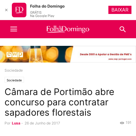
Folha do Domingo
BAIXAR
✕
GRÁTIS
Na Google Play
Sociedade
Sociedade
Câmara de Portimão abre
concurso para contratar
sapadores florestais
191
Por
Lusa
-
26 de Junho de 2017