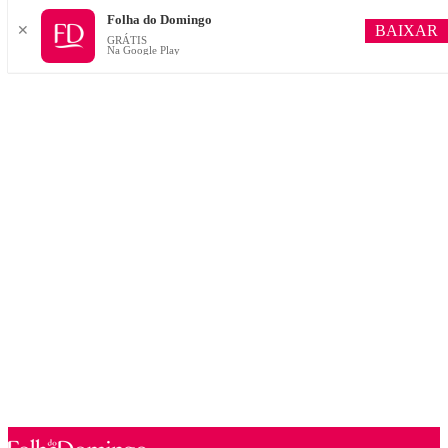
Folha do Domingo
BAIXAR
✕
GRÁTIS
Na Google Play