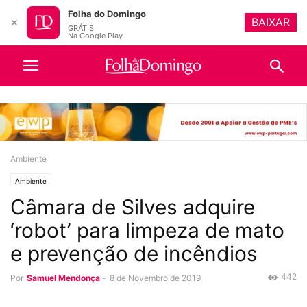
Folha do Domingo
BAIXAR
✕
GRÁTIS
Na Google Play
Ambiente
Ambiente
Câmara de Silves adquire
‘robot’ para limpeza de mato
e prevenção de incêndios
442
Por
Samuel Mendonça
-
8 de Novembro de 2019