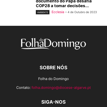
documento do Papa desafia
COP28 a tomar decisões...
Ecclesia
-
4 de Outubro de 2023
AMBIENTE
SOBRE NÓS
Folha do Domingo
Contato:
folha.domingo@diocese-algarve.pt
SIGA-NOS