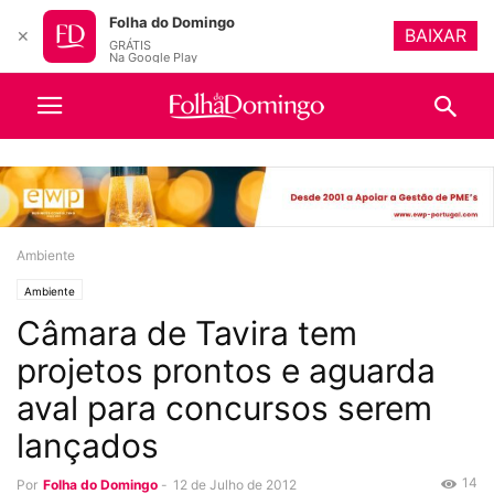
Folha do Domingo
BAIXAR
✕
GRÁTIS
Na Google Play
Ambiente
Ambiente
Câmara de Tavira tem
projetos prontos e aguarda
aval para concursos serem
lançados
14
Por
Folha do Domingo
-
12 de Julho de 2012