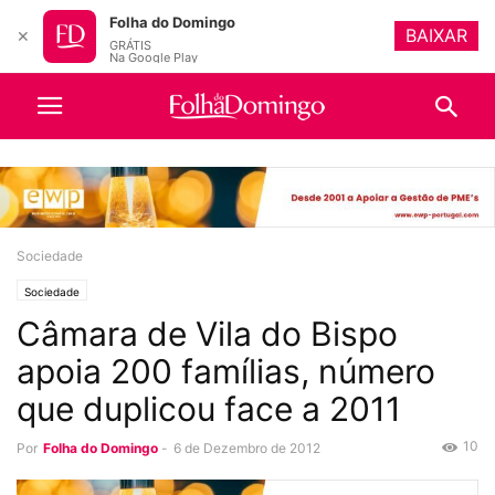
Folha do Domingo
BAIXAR
✕
GRÁTIS
Na Google Play
Sociedade
Sociedade
Câmara de Vila do Bispo
apoia 200 famílias, número
que duplicou face a 2011
10
Por
Folha do Domingo
-
6 de Dezembro de 2012