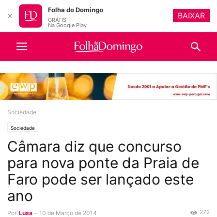
Folha do Domingo
BAIXAR
✕
GRÁTIS
Na Google Play
Sociedade
Sociedade
Câmara diz que concurso
para nova ponte da Praia de
Faro pode ser lançado este
ano
272
Por
Lusa
-
10 de Março de 2014