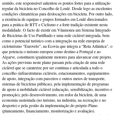
sentido, este responsável salientou os pontos fortes para a utilização
regular da bicicleta no Concelho de Loulé. Desde logo as excelentes
condições climatéricas para deslocações em bicicleta. Por outro lado,
a existência de equipas e grupos formados em Loulé direcionados
para a prática de BTT e Ciclismo e a forte tradição existente nesta
modalidade. O facto de existir em Vilamoura um Sistema Integrado
de Bicicletas de Uso Partilhado e uma rede ciclável integrada, bem
como o potencial turístico com a integração na rede europeia de
cicloturismo “Eurovelo”, na Ecovia que integra a “Rota Atlântica”, o
que potencia o turismo europeu como destino a Portugal e ao
Algarve, constituem igualmente motores para alavancar este projeto.
As ações previstas neste plano passam pela criação de uma rede
ciclável que se caraterize por ser contínua e articulada a todo o
concelho (infraestruturas cicláveis, estacionamentos, equipamentos
de apoio, integração com parceiros e outros meios de transporte,
sistemas de bicicletas públicas), pela implementação de programas
de apoio á mobilidade ciclável (educação, sensibilização, incentivo e
promoção), pelo desenvolvimento, em redor da bicicleta, de uma
economia sustentada (no turismo, na indústria, na recreação e no
desporto) e pela gestão da implementação do próprio Plano
(planeamento, financiamento, monitorização e avaliação).