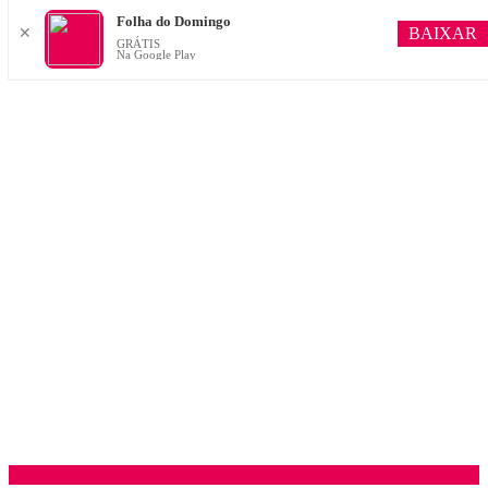
Folha do Domingo
BAIXAR
✕
GRÁTIS
Na Google Play