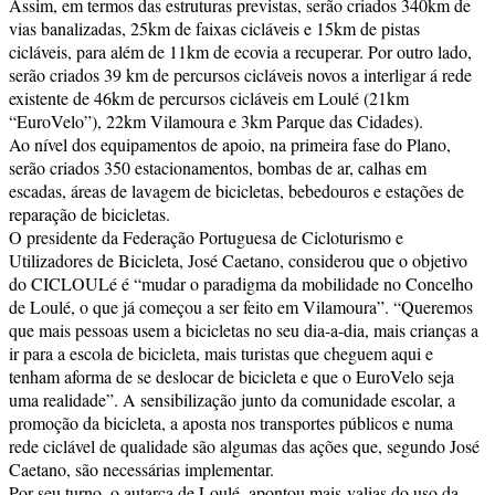
Assim, em termos das estruturas previstas, serão criados 340km de
vias banalizadas, 25km de faixas cicláveis e 15km de pistas
cicláveis, para além de 11km de ecovia a recuperar. Por outro lado,
serão criados 39 km de percursos cicláveis novos a interligar á rede
existente de 46km de percursos cicláveis em Loulé (21km
“EuroVelo”), 22km Vilamoura e 3km Parque das Cidades).
Ao nível dos equipamentos de apoio, na primeira fase do Plano,
serão criados 350 estacionamentos, bombas de ar, calhas em
escadas, áreas de lavagem de bicicletas, bebedouros e estações de
reparação de bicicletas.
O presidente da Federação Portuguesa de Cicloturismo e
Utilizadores de Bicicleta, José Caetano, considerou que o objetivo
do CICLOULé é “mudar o paradigma da mobilidade no Concelho
de Loulé, o que já começou a ser feito em Vilamoura”. “Queremos
que mais pessoas usem a bicicletas no seu dia-a-dia, mais crianças a
ir para a escola de bicicleta, mais turistas que cheguem aqui e
tenham aforma de se deslocar de bicicleta e que o EuroVelo seja
uma realidade”. A sensibilização junto da comunidade escolar, a
promoção da bicicleta, a aposta nos transportes públicos e numa
rede ciclável de qualidade são algumas das ações que, segundo José
Caetano, são necessárias implementar.
Por seu turno, o autarca de Loulé, apontou mais-valias do uso da