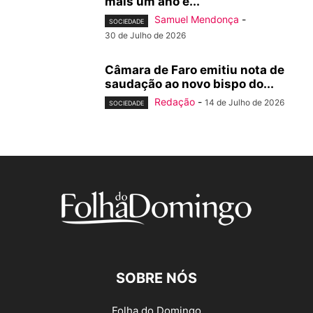
mais um ano e...
Samuel Mendonça
-
SOCIEDADE
30 de Julho de 2026
Câmara de Faro emitiu nota de
saudação ao novo bispo do...
Redação
-
14 de Julho de 2026
SOCIEDADE
SOBRE NÓS
Folha do Domingo