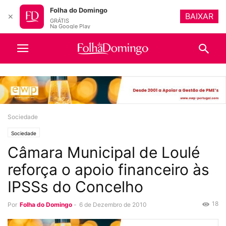
Folha do Domingo
BAIXAR
✕
GRÁTIS
Na Google Play
Sociedade
Sociedade
Câmara Municipal de Loulé
reforça o apoio financeiro às
IPSSs do Concelho
18
Por
Folha do Domingo
-
6 de Dezembro de 2010