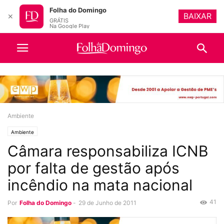
Folha do Domingo
BAIXAR
✕
GRÁTIS
Na Google Play
Ambiente
Ambiente
Câmara responsabiliza ICNB
por falta de gestão após
incêndio na mata nacional
41
Por
Folha do Domingo
-
29 de Junho de 2011