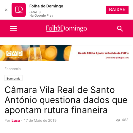
Folha do Domingo
BAIXAR
✕
GRÁTIS
Na Google Play
Economia
Economia
Câmara Vila Real de Santo
António questiona dados que
apontam rutura finaneira
483
Por
Lusa
-
17 de Maio de 2019