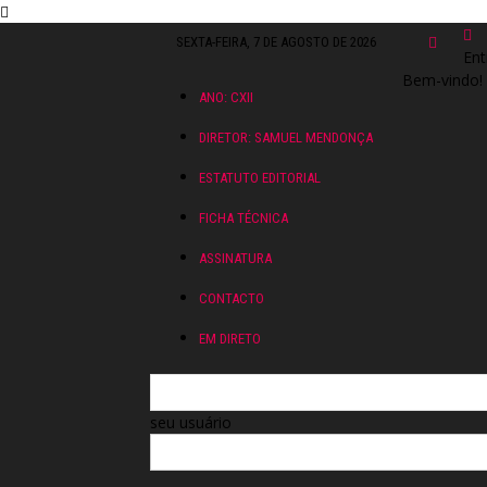
SEXTA-FEIRA, 7 DE AGOSTO DE 2026
Ent
Bem-vindo! 
ANO: CXII
DIRETOR: SAMUEL MENDONÇA
ESTATUTO EDITORIAL
FICHA TÉCNICA
ASSINATURA
CONTACTO
EM DIRETO
seu usuário