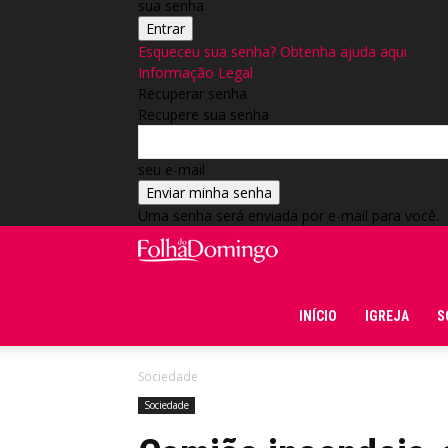
sua senha
Esqueceu sua senha? Obtenha ajuda aqui
Informação Legal
Recuperar senha
Recupere sua senha
seu e-mail
Uma senha será enviada por e-mail para você.
Folha do Domingo
INÍCIO
IGREJA
S
Sociedade
Sociedade