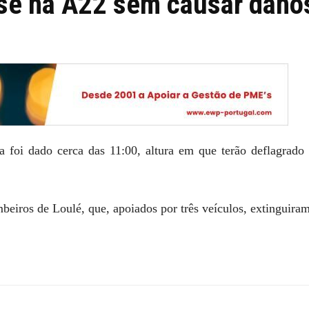
se na A22 sem causar dano
 foi dado cerca das 11:00, altura em que terão deflagrado
beiros de Loulé, que, apoiados por três veículos, extinguira