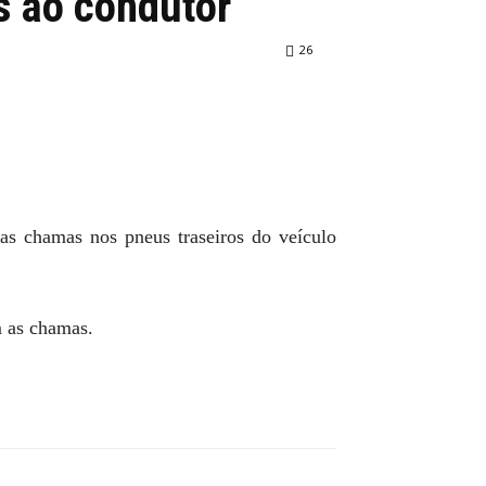
s ao condutor
26
 as chamas nos pneus traseiros do veículo
m as chamas.