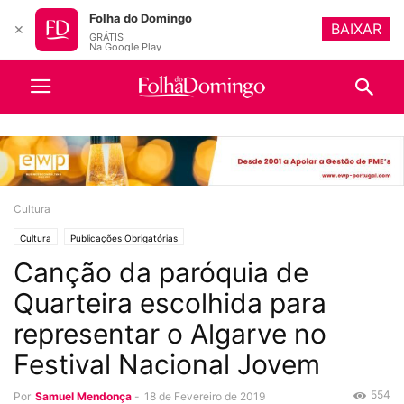
Folha do Domingo
BAIXAR
✕
GRÁTIS
Na Google Play
Cultura
Cultura
Publicações Obrigatórias
Canção da paróquia de
Quarteira escolhida para
representar o Algarve no
Festival Nacional Jovem
554
Por
Samuel Mendonça
-
18 de Fevereiro de 2019