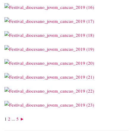
1
2
...
5
►