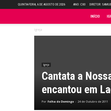
QUINTA-FEIRA, 6 DE AGOSTO DE 2026
ANO: CXII
DIRETOR: SAMU
Folha
INÍCIO
IG
Igreja
do
Domingo
Igreja
Cantata a Noss
encantou em La
Por
Folha do Domingo
-
24 de Outubro de 2011