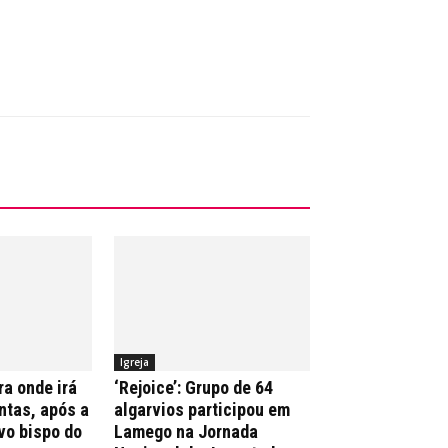
Igreja
ra onde irá
‘Rejoice’: Grupo de 64
ntas, após a
algarvios participou em
vo bispo do
Lamego na Jornada