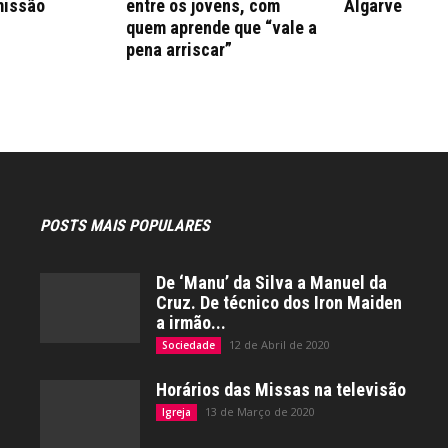
missão
entre os jovens, com
Algarve
quem aprende que “vale a
pena arriscar”
POSTS MAIS POPULARES
De ‘Manu’ da Silva a Manuel da
Cruz. De técnico dos Iron Maiden
a irmão...
12 de Abril de 2020
Sociedade
Horários das Missas na televisão
13 de Março de 2020
Igreja