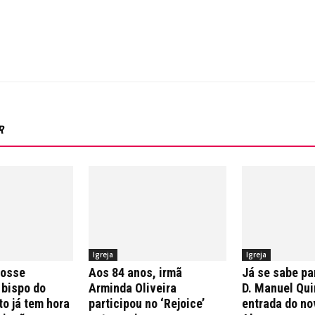
R
Igreja
Igreja
posse
Aos 84 anos, irmã
Já se sabe pa
 bispo do
Arminda Oliveira
D. Manuel Qui
to já tem hora
participou no ‘Rejoice’
entrada do no