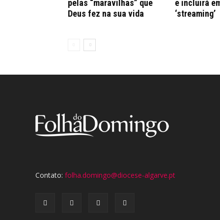
pelas “maravilhas” que
e incluirá e
Deus fez na sua vida
‘streaming’
Contato:
folha.domingo@diocese-algarve.pt