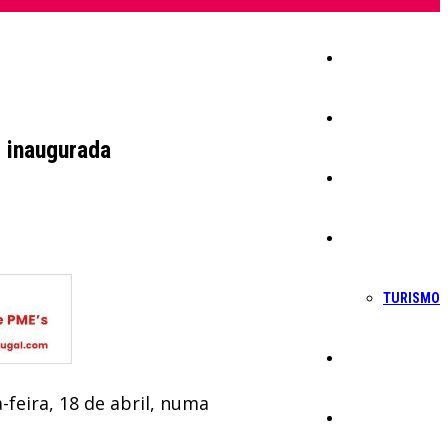
Início
Igreja
e inaugurada
Sociedade
Economia
TURISMO
Política
feira, 18 de abril, numa
Educação