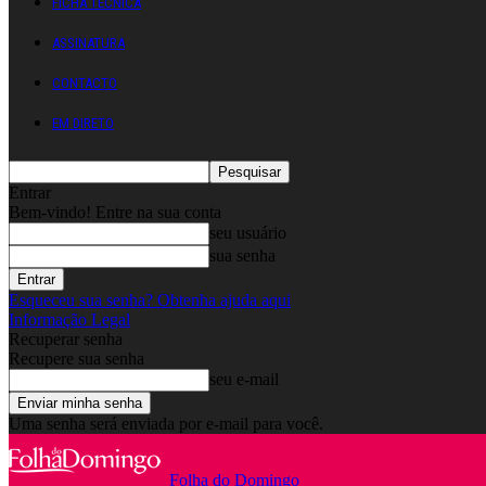
FICHA TÉCNICA
ASSINATURA
CONTACTO
EM DIRETO
Entrar
Bem-vindo! Entre na sua conta
seu usuário
sua senha
Esqueceu sua senha? Obtenha ajuda aqui
Informação Legal
Recuperar senha
Recupere sua senha
seu e-mail
Uma senha será enviada por e-mail para você.
Folha do Domingo