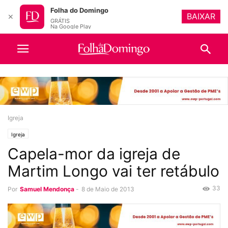
Folha do Domingo
BAIXAR
✕
GRÁTIS
Na Google Play
Igreja
Igreja
Capela-mor da igreja de
Martim Longo vai ter retábulo
33
Por
Samuel Mendonça
-
8 de Maio de 2013