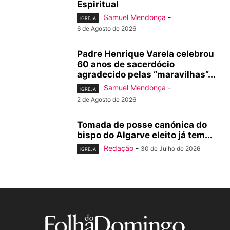
Espiritual
Samuel Mendonça
-
IGREJA
6 de Agosto de 2026
Padre Henrique Varela celebrou
60 anos de sacerdócio
agradecido pelas “maravilhas”...
Samuel Mendonça
-
IGREJA
2 de Agosto de 2026
Tomada de posse canónica do
bispo do Algarve eleito já tem...
Redação
-
30 de Julho de 2026
IGREJA