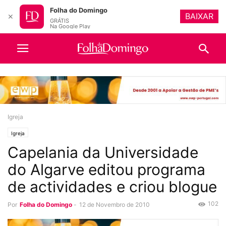
Folha do Domingo
BAIXAR
✕
GRÁTIS
Na Google Play
Igreja
Igreja
Capelania da Universidade
do Algarve editou programa
de actividades e criou blogue
102
Por
Folha do Domingo
-
12 de Novembro de 2010