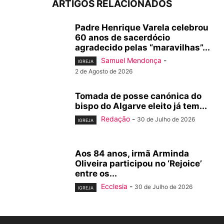
ARTIGOS RELACIONADOS
Padre Henrique Varela celebrou
60 anos de sacerdócio
agradecido pelas “maravilhas”...
Samuel Mendonça
-
IGREJA
2 de Agosto de 2026
Tomada de posse canónica do
bispo do Algarve eleito já tem...
Redação
-
30 de Julho de 2026
IGREJA
Aos 84 anos, irmã Arminda
Oliveira participou no ‘Rejoice’
entre os...
Ecclesia
-
30 de Julho de 2026
IGREJA