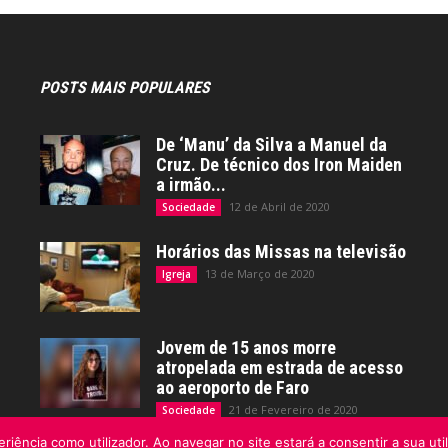
POSTS MAIS POPULARES
De ‘Manu’ da Silva a Manuel da
Cruz. De técnico dos Iron Maiden
a irmão...
12 de Abril de 2020
Sociedade
Horários das Missas na televisão
13 de Março de 2020
Igreja
Jovem de 15 anos morre
atropelada em estrada de acesso
ao aeroporto de Faro
21 de Fevereiro de 2020
Sociedade
riência como utilizador. Ao navegar no site estará a consentir a sua uti