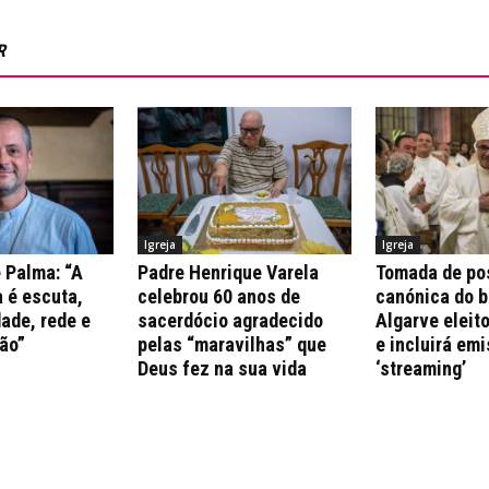
R
Igreja
Igreja
 Palma: “A
Padre Henrique Varela
Tomada de po
 é escuta,
celebrou 60 anos de
canónica do b
ade, rede e
sacerdócio agradecido
Algarve eleito
ão”
pelas “maravilhas” que
e incluirá em
Deus fez na sua vida
‘streaming’