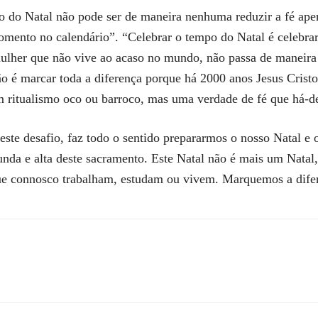
o do Natal não pode ser de maneira nenhuma reduzir a fé apen
omento no calendário”. “Celebrar o tempo do Natal é celebra
mulher que não vive ao acaso no mundo, não passa de maneira
tão é marcar toda a diferença porque há 2000 anos Jesus Crist
um ritualismo oco ou barroco, mas uma verdade de fé que há-d
ste desafio, faz todo o sentido prepararmos o nosso Natal e
da e alta deste sacramento. Este Natal não é mais um Natal,
e connosco trabalham, estudam ou vivem. Marquemos a difer