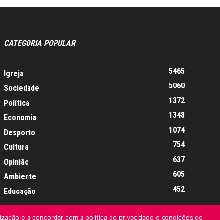
CATEGORIA POPULAR
5465
Igreja
5060
Sociedade
1372
Política
1348
Economia
1074
Desporto
754
Cultura
637
Opinião
605
Ambiente
452
Educação
lização e a concordar com a politica de privacidade e condições de