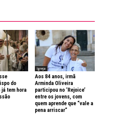
Igreja
sse
Aos 84 anos, irmã
ispo do
Arminda Oliveira
 já tem hora
participou no ‘Rejoice’
issão
entre os jovens, com
quem aprende que “vale a
pena arriscar”