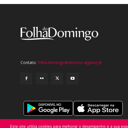
Contato:
folha.domingo@diocese-algarve.pt
Este site utiliza cookies para melhorar o desempenho e a sua expe