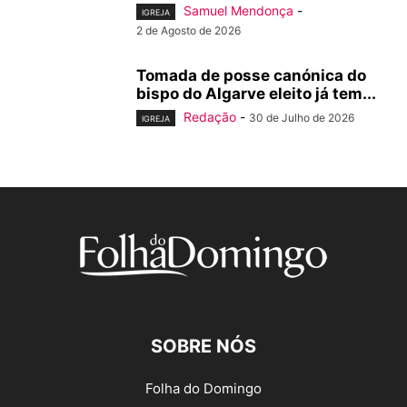
Samuel Mendonça
-
IGREJA
2 de Agosto de 2026
Tomada de posse canónica do
bispo do Algarve eleito já tem...
Redação
-
30 de Julho de 2026
IGREJA
SOBRE NÓS
Folha do Domingo