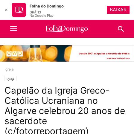
Folha do Domingo
BAIXAR
✕
GRÁTIS
Na Google Play
Igreja
Igreja
Capelão da Igreja Greco-
Católica Ucraniana no
Algarve celebrou 20 anos de
sacerdote
(c/fotorreportagem)