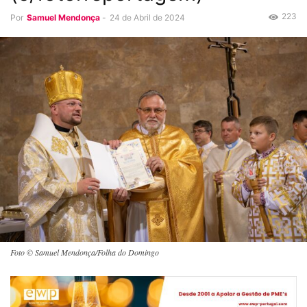
223
Por
Samuel Mendonça
-
24 de Abril de 2024
Foto © Samuel Mendonça/Folha do Domingo