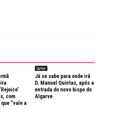
Igreja
irmã
Já se sabe para onde irá
ira
D. Manuel Quintas, após a
‘Rejoice’
entrada do novo bispo do
ns, com
Algarve
que “vale a
”