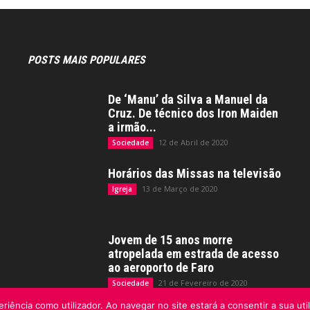
POSTS MAIS POPULARES
De ‘Manu’ da Silva a Manuel da
Cruz. De técnico dos Iron Maiden
a irmão...
12 de Abril de 2020
Sociedade
Horários das Missas na televisão
13 de Março de 2020
Igreja
Jovem de 15 anos morre
atropelada em estrada de acesso
ao aeroporto de Faro
21 de Fevereiro de 2020
Sociedade
riência como utilizador. Ao navegar no site estará a consentir a sua uti