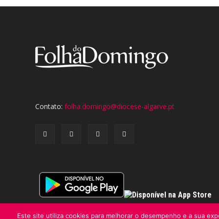
Contato:
folha.domingo@diocese-algarve.pt
Este site utiliza cookies para melhorar o desempenho e a sua expe