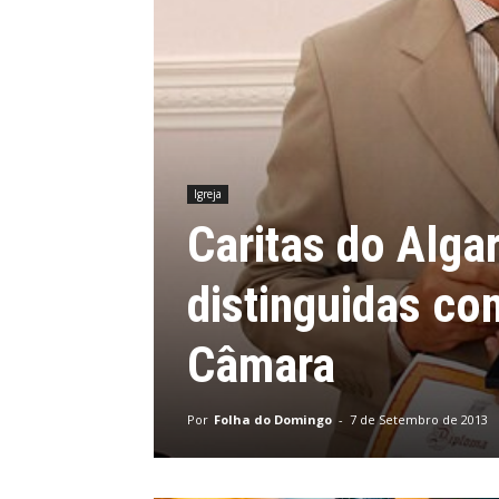
Igreja
Caritas do Alga
distinguidas co
Câmara
Por
Folha do Domingo
-
7 de Setembro de 2013