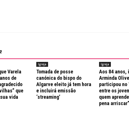
R
Igreja
Igreja
que Varela
Tomada de posse
Aos 84 anos, 
 anos de
canónica do bispo do
Arminda Olive
agradecido
Algarve eleito já tem hora
participou no 
vilhas” que
e incluirá emissão
entre os jove
 sua vida
‘streaming’
quem aprende 
pena arriscar