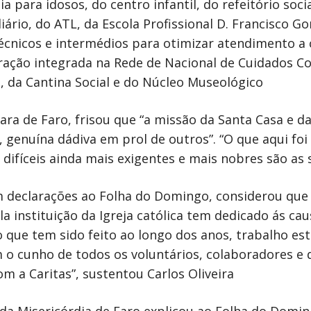
ia para idosos, do centro infantil, do refeitório soc
iário, do ATL, da Escola Profissional D. Francisco G
cnicos e intermédios para otimizar atendimento a c
ação integrada na Rede de Nacional de Cuidados Co
, da Cantina Social e do Núcleo Museológico
ra de Faro, frisou que “a missão da Santa Casa e d
, genuína dádiva em prol de outros”. “O que aqui f
s difíceis ainda mais exigentes e mais nobres são a
em declarações ao Folha do Domingo, considerou que
a instituição da Igreja católica tem dedicado ás cau
o que tem sido feito ao longo dos anos, trabalho e
 cunho de todos os voluntários, colaboradores e d
 a Caritas”, sustentou Carlos Oliveira