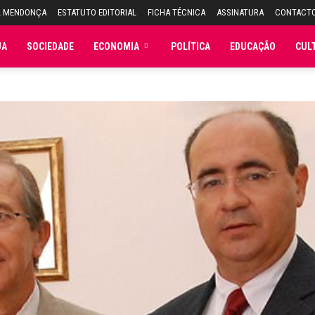
L MENDONÇA
ESTATUTO EDITORIAL
FICHA TÉCNICA
ASSINATURA
CONTACT
JA
SOCIEDADE
ECONOMIA
POLÍTICA
EDUCAÇÃO
CUL