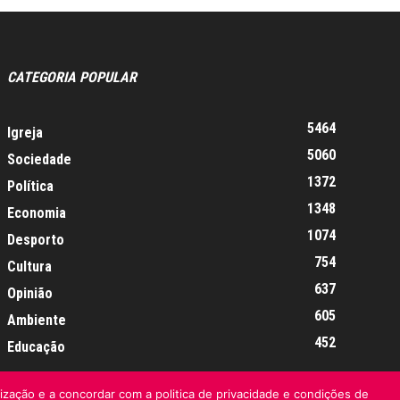
CATEGORIA POPULAR
5464
Igreja
5060
Sociedade
1372
Política
1348
Economia
1074
Desporto
754
Cultura
637
Opinião
605
Ambiente
452
Educação
lização e a concordar com a politica de privacidade e condições de