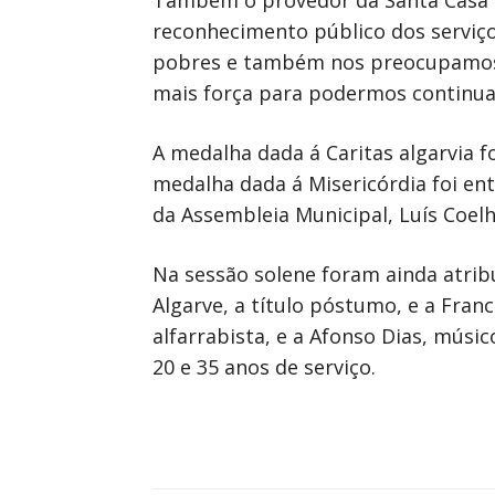
Também o provedor da Santa Casa da
reconhecimento público dos serviço
pobres e também nos preocupamos c
mais força para podermos continuar
A medalha dada á Caritas algarvia f
medalha dada á Misericórdia foi en
da Assembleia Municipal, Luís Coel
Na sessão solene foram ainda atrib
Algarve, a título póstumo, e a Fran
alfarrabista, e a Afonso Dias, músi
20 e 35 anos de serviço.