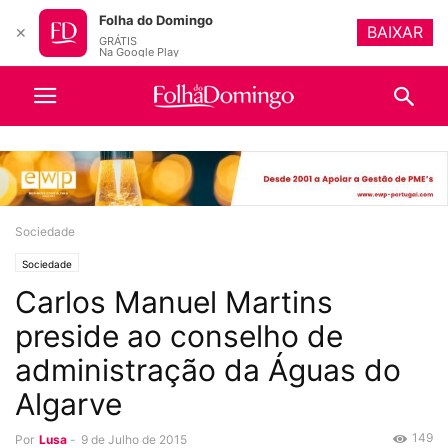
Folha do Domingo
BAIXAR
✕
GRÁTIS
Na Google Play
Sociedade
Sociedade
Carlos Manuel Martins
preside ao conselho de
administração da Águas do
Algarve
149
Por
Lusa
-
9 de Julho de 2015